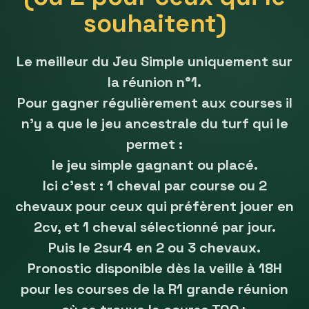
souhaitent)
Le meilleur du Jeu Simple uniquement sur
la réunion n°1.
Pour gagner régulièrement aux courses il
n'y a que le jeu ancestrale du turf qui le
permet :
le jeu simple gagnant ou placé.
Ici c'est : 1 cheval par course ou 2
chevaux pour ceux qui préfèrent jouer en
2cv, et 1 cheval sélectionné par jour.
Puis le 2sur4 en 2 ou 3 chevaux.
Pronostic disponible dès la veille à 18H
pour les courses de la R1 grande réunion