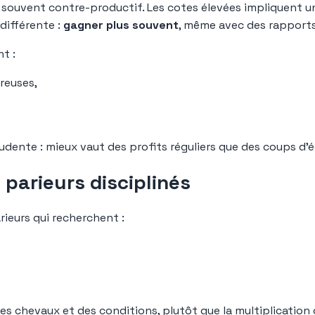
souvent contre-productif. Les cotes élevées impliquent un
différente :
gagner plus souvent
, même avec des rapport
t :
reuses,
ente : mieux vaut des profits réguliers que des coups d’écl
arieurs disciplinés
rieurs qui recherchent :
des chevaux et des conditions, plutôt que la multiplication