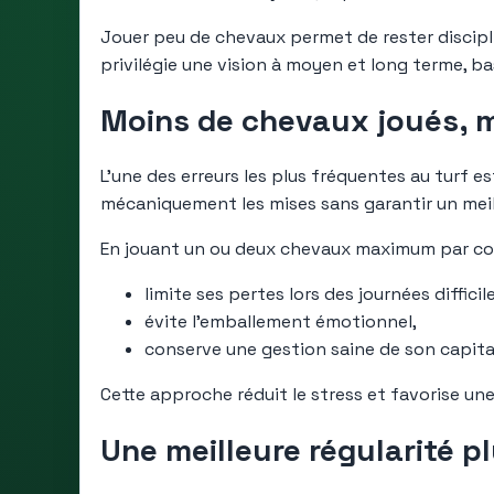
Jouer peu de chevaux permet de rester disciplin
privilégie une vision à moyen et long terme, ba
Moins de chevaux joués, m
L’une des erreurs les plus fréquentes au turf e
mécaniquement les mises sans garantir un meille
En jouant un ou deux chevaux maximum par cour
limite ses pertes lors des journées difficile
évite l’emballement émotionnel,
conserve une gestion saine de son capita
Cette approche réduit le stress et favorise un
Une meilleure régularité p