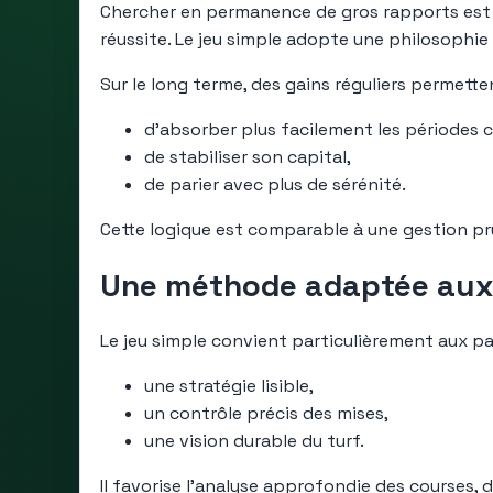
Chercher en permanence de gros rapports est 
réussite. Le jeu simple adopte une philosophie 
Sur le long terme, des gains réguliers permetten
d’absorber plus facilement les périodes c
de stabiliser son capital,
de parier avec plus de sérénité.
Cette logique est comparable à une gestion prud
Une méthode adaptée aux p
Le jeu simple convient particulièrement aux pa
une stratégie lisible,
un contrôle précis des mises,
une vision durable du turf.
Il favorise l’analyse approfondie des courses, 