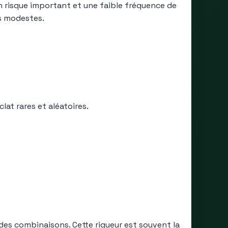
 risque important et une faible fréquence de
s modestes.
at rares et aléatoires.
 des combinaisons. Cette rigueur est souvent la