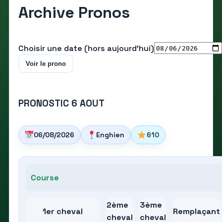
Archive Pronos
Choisir une date (hors aujourd’hui)
Voir le prono
PRONOSTIC 6 AOUT
06/08/2026
Enghien
610
Course
2ème
3ème
1er cheval
Remplaçant
cheval
cheval