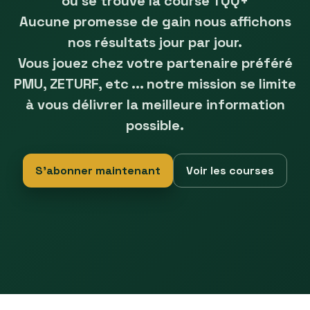
où se trouve la course TQQ+
Aucune promesse de gain nous affichons
nos résultats jour par jour.
Vous jouez chez votre partenaire préféré
PMU, ZETURF, etc ... notre mission se limite
à vous délivrer la meilleure information
possible.
S'abonner maintenant
Voir les courses