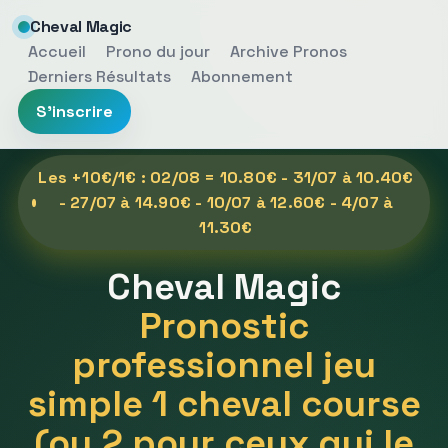
Cheval Magic
Accueil
Prono du jour
Archive Pronos
Derniers Résultats
Abonnement
S'inscrire
Les +10€/1€ : 02/08 = 10.80€ - 31/07 à 10.40€
- 27/07 à 14.90€ - 10/07 à 12.60€ - 4/07 à
11.30€
Cheval Magic
Pronostic
professionnel jeu
simple 1 cheval course
(ou 2 pour ceux qui le