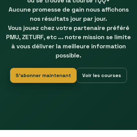
où se trouve la course TQQ+
Aucune promesse de gain nous affichons
nos résultats jour par jour.
Vous jouez chez votre partenaire préféré
PMU, ZETURF, etc ... notre mission se limite
à vous délivrer la meilleure information
possible.
S'abonner maintenant
Voir les courses