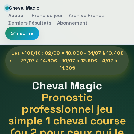
Cheval Magic
Accueil
Prono du jour
Archive Pronos
Derniers Résultats
Abonnement
S'inscrire
Les +10€/1€ : 02/08 = 10.80€ - 31/07 à 10.40€
- 27/07 à 14.90€ - 10/07 à 12.60€ - 4/07 à
11.30€
Cheval Magic
Pronostic
professionnel jeu
simple 1 cheval course
(ou 2 pour ceux qui le