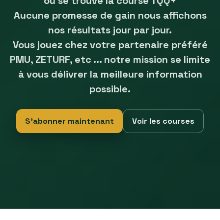
où se trouve la course TQQ+
Aucune promesse de gain nous affichons
nos résultats jour par jour.
Vous jouez chez votre partenaire préféré
PMU, ZETURF, etc ... notre mission se limite
à vous délivrer la meilleure information
possible.
S'abonner maintenant
Voir les courses