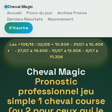
Cheval Magic
Accueil
Prono du jour
Archive Pronos
Derniers Résultats
Abonnement
S'inscrire
Les +10€/1€ : 02/08 = 10.80€ - 31/07 à 10.40€
- 27/07 à 14.90€ - 10/07 à 12.60€ - 4/07 à
11.30€
Cheval Magic
Pronostic
professionnel jeu
simple 1 cheval course
(ou 2 pour ceux qui le