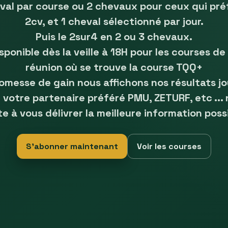
heval par course ou 2 chevaux pour ceux qui pr
2cv, et 1 cheval sélectionné par jour.
Puis le 2sur4 en 2 ou 3 chevaux.
sponible dès la veille à 18H pour les courses de
réunion où se trouve la course TQQ+
messe de gain nous affichons nos résultats jou
 votre partenaire préféré PMU, ZETURF, etc ... 
te à vous délivrer la meilleure information poss
S'abonner maintenant
Voir les courses