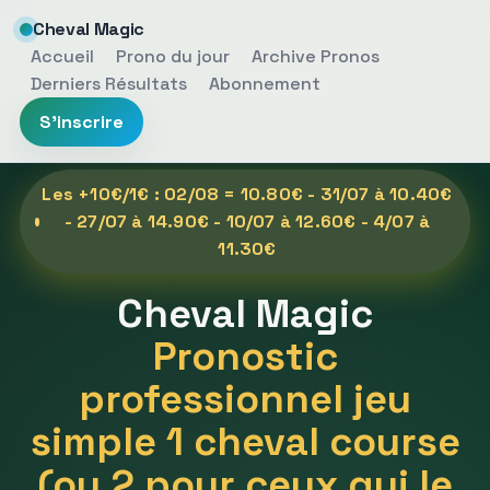
Cheval Magic
Accueil
Prono du jour
Archive Pronos
Derniers Résultats
Abonnement
S'inscrire
Les +10€/1€ : 02/08 = 10.80€ - 31/07 à 10.40€
- 27/07 à 14.90€ - 10/07 à 12.60€ - 4/07 à
11.30€
Cheval Magic
Pronostic
professionnel jeu
simple 1 cheval course
(ou 2 pour ceux qui le