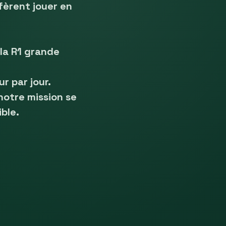
éfèrent jouer en
 la R1 grande
r par jour.
notre mission se
ible.