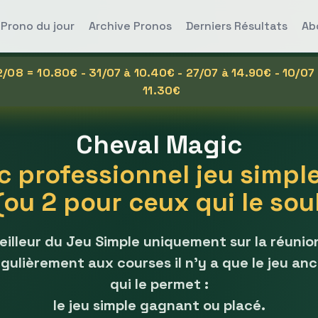
Prono du jour
Archive Pronos
Derniers Résultats
Ab
2/08 = 10.80€ - 31/07 à 10.40€ - 27/07 à 14.90€ - 10/07 
11.30€
Cheval Magic
c professionnel jeu simple
(ou 2 pour ceux qui le sou
eilleur du Jeu Simple uniquement sur la réunion
gulièrement aux courses il n'y a que le jeu anc
qui le permet :
le jeu simple gagnant ou placé.