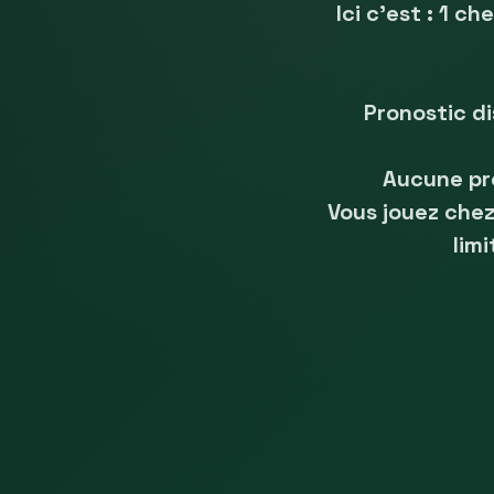
Ici c'est : 1 c
Pronostic di
Aucune pro
Vous jouez chez
limi