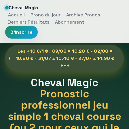
Cheval Magic
Accueil
Prono du jour
Archive Pronos
Derniers Résultats
Abonnement
S'inscrire
Les +10 €/1 € : 09/08 = 10.20 € - 02/08 =
10.80 € - 31/07 à 10.40 € - 27/07 à 14.90 €
+++
Cheval Magic
Pronostic
professionnel jeu
simple 1 cheval course
(ou 2 pour ceux qui le