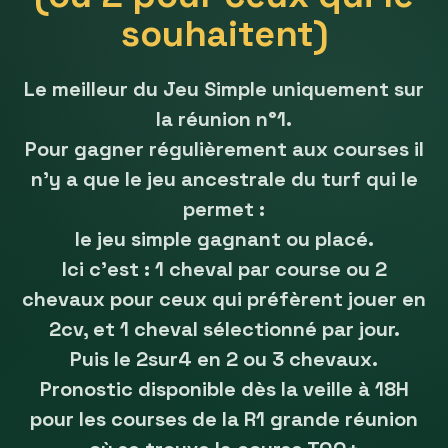
souhaitent)
Le meilleur du Jeu Simple uniquement sur
la réunion n°1.
Pour gagner régulièrement aux courses il
n'y a que le jeu ancestrale du turf qui le
permet :
le jeu simple gagnant ou placé.
Ici c'est : 1 cheval par course ou 2
chevaux pour ceux qui préfèrent jouer en
2cv, et 1 cheval sélectionné par jour.
Puis le 2sur4 en 2 ou 3 chevaux.
Pronostic disponible dès la veille à 18H
pour les courses de la R1 grande réunion