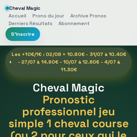
Cheval Magic
Accueil
Prono du jour
Archive Pronos
Derniers Résultats
Abonnement
S'inscrire
Les +10€/1€ : 02/08 = 10.80€ - 31/07 à 10.40€
- 27/07 à 14.90€ - 10/07 à 12.60€ - 4/07 à
11.30€
Cheval Magic
Pronostic
professionnel jeu
simple 1 cheval course
(ou 2 pour ceux qui le