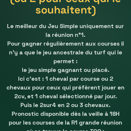
souhaitent)
Le meilleur du Jeu Simple uniquement sur
la réunion n°1.
Pour gagner régulièrement aux courses il
n'y a que le jeu ancestrale du turf qui le
permet :
le jeu simple gagnant ou placé.
Ici c'est : 1 cheval par course ou 2
chevaux pour ceux qui préfèrent jouer en
2cv, et 1 cheval sélectionné par jour.
Puis le 2sur4 en 2 ou 3 chevaux.
Pronostic disponible dès la veille à 18H
pour les courses de la R1 grande réunion