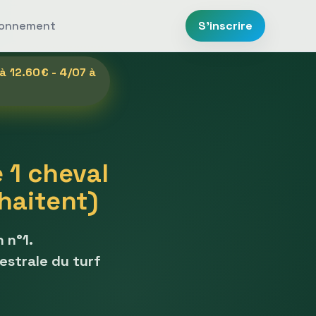
onnement
S'inscrire
à 12.60€ - 4/07 à
 1 cheval
haitent)
 n°1.
estrale du turf