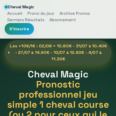
Cheval Magic
Accueil
Prono du jour
Archive Pronos
Derniers Résultats
Abonnement
S'inscrire
Les +10€/1€ : 02/08 = 10.80€ - 31/07 à 10.40€
- 27/07 à 14.90€ - 10/07 à 12.60€ - 4/07 à
11.30€
Cheval Magic
Pronostic
professionnel jeu
simple 1 cheval course
(ou 2 pour ceux qui le