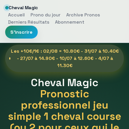
Cheval Magic
Accueil
Prono du jour
Archive Pronos
Derniers Résultats
Abonnement
S'inscrire
Les +10€/1€ : 02/08 = 10.80€ - 31/07 à 10.40€
- 27/07 à 14.90€ - 10/07 à 12.60€ - 4/07 à
11.30€
Cheval Magic
Pronostic
professionnel jeu
simple 1 cheval course
(ou 2 pour ceux qui le