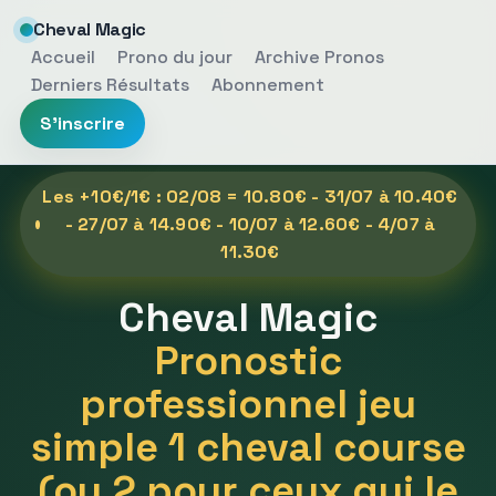
Cheval Magic
Accueil
Prono du jour
Archive Pronos
Derniers Résultats
Abonnement
S'inscrire
Les +10€/1€ : 02/08 = 10.80€ - 31/07 à 10.40€
- 27/07 à 14.90€ - 10/07 à 12.60€ - 4/07 à
11.30€
Cheval Magic
Pronostic
professionnel jeu
simple 1 cheval course
(ou 2 pour ceux qui le