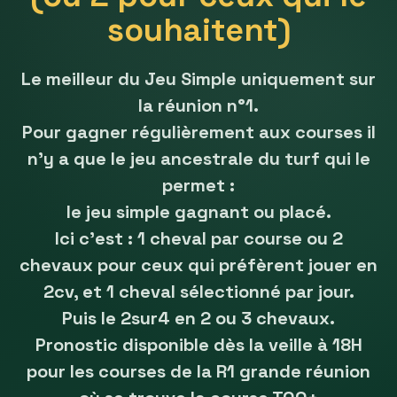
souhaitent)
Le meilleur du Jeu Simple uniquement sur
la réunion n°1.
Pour gagner régulièrement aux courses il
n'y a que le jeu ancestrale du turf qui le
permet :
le jeu simple gagnant ou placé.
Ici c'est : 1 cheval par course ou 2
chevaux pour ceux qui préfèrent jouer en
2cv, et 1 cheval sélectionné par jour.
Puis le 2sur4 en 2 ou 3 chevaux.
Pronostic disponible dès la veille à 18H
pour les courses de la R1 grande réunion