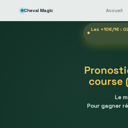
Cheval Magic
Accueil
Les +10€/1€ : 0
Pronosti
course 
Le m
Pour gagner ré