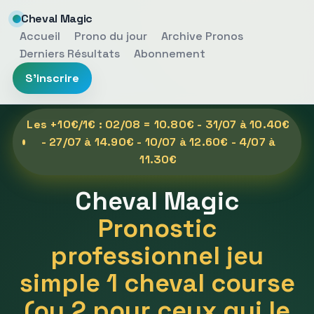
Cheval Magic
Accueil
Prono du jour
Archive Pronos
Derniers Résultats
Abonnement
S'inscrire
Les +10€/1€ : 02/08 = 10.80€ - 31/07 à 10.40€
- 27/07 à 14.90€ - 10/07 à 12.60€ - 4/07 à
11.30€
Cheval Magic
Pronostic
professionnel jeu
simple 1 cheval course
(ou 2 pour ceux qui le