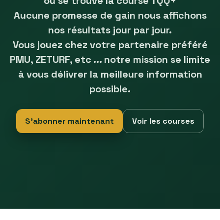
où se trouve la course TQQ+
Aucune promesse de gain nous affichons
nos résultats jour par jour.
Vous jouez chez votre partenaire préféré
PMU, ZETURF, etc ... notre mission se limite
à vous délivrer la meilleure information
possible.
S'abonner maintenant
Voir les courses