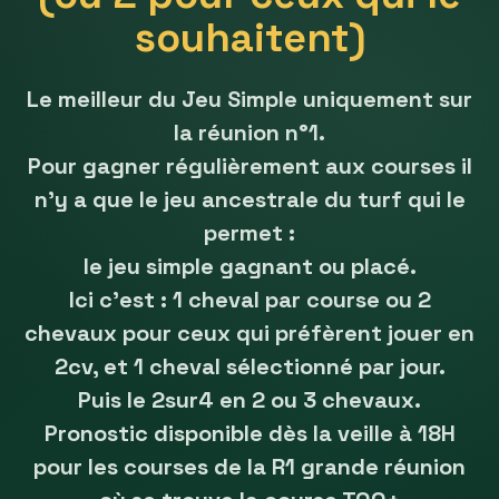
souhaitent)
Le meilleur du Jeu Simple uniquement sur
la réunion n°1.
Pour gagner régulièrement aux courses il
n'y a que le jeu ancestrale du turf qui le
permet :
le jeu simple gagnant ou placé.
Ici c'est : 1 cheval par course ou 2
chevaux pour ceux qui préfèrent jouer en
2cv, et 1 cheval sélectionné par jour.
Puis le 2sur4 en 2 ou 3 chevaux.
Pronostic disponible dès la veille à 18H
pour les courses de la R1 grande réunion