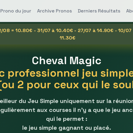
Prono du jour
Archive Pronos
Derniers Résultats
Ab
2/08 = 10.80€ - 31/07 à 10.40€ - 27/07 à 14.90€ - 10/07 
11.30€
Cheval Magic
c professionnel jeu simple
(ou 2 pour ceux qui le sou
eilleur du Jeu Simple uniquement sur la réunion
gulièrement aux courses il n'y a que le jeu anc
qui le permet :
le jeu simple gagnant ou placé.