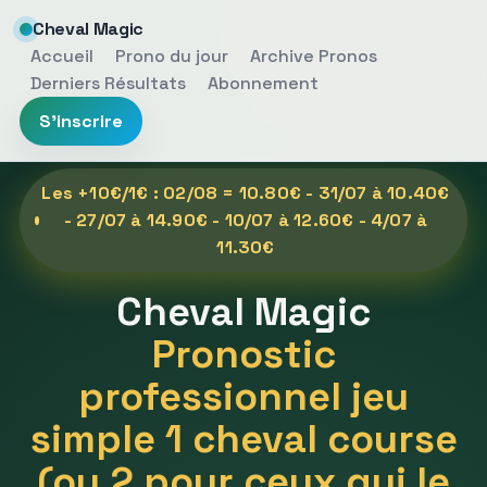
Cheval Magic
Accueil
Prono du jour
Archive Pronos
Derniers Résultats
Abonnement
S'inscrire
Les +10€/1€ : 02/08 = 10.80€ - 31/07 à 10.40€
- 27/07 à 14.90€ - 10/07 à 12.60€ - 4/07 à
11.30€
Cheval Magic
Pronostic
professionnel jeu
simple 1 cheval course
(ou 2 pour ceux qui le