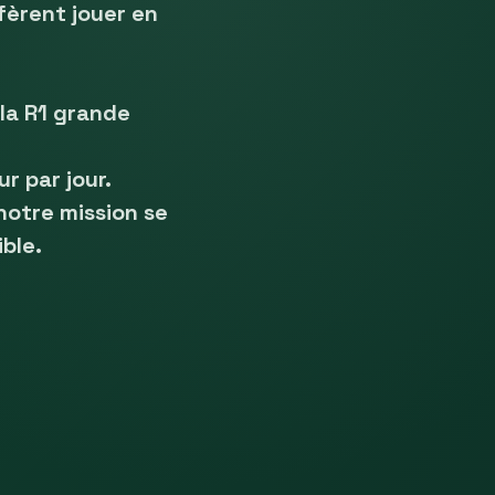
éfèrent jouer en
 la R1 grande
r par jour.
notre mission se
ible.