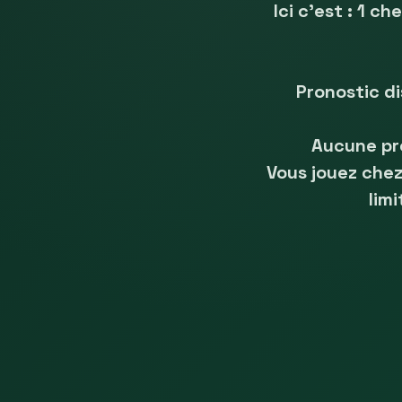
Ici c'est : 1 c
Pronostic di
Aucune pro
Vous jouez chez
limi