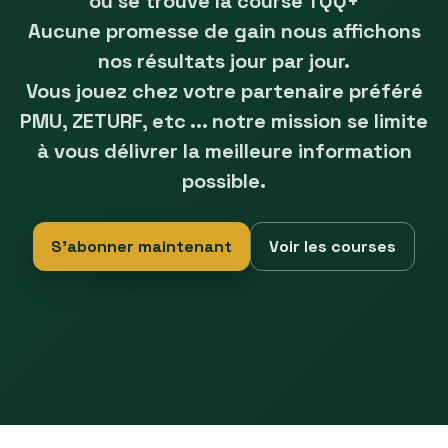
où se trouve la course TQQ+
Aucune promesse de gain nous affichons
nos résultats jour par jour.
Vous jouez chez votre partenaire préféré
PMU, ZETURF, etc ... notre mission se limite
à vous délivrer la meilleure information
possible.
S'abonner maintenant
Voir les courses