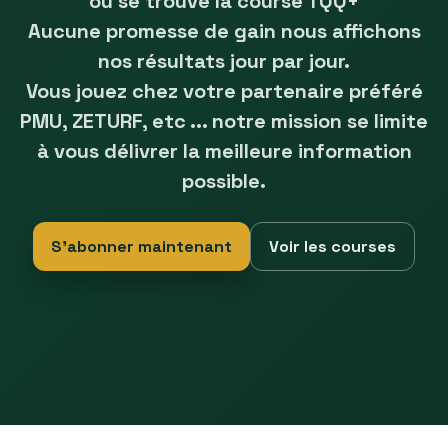
où se trouve la course TQQ+
Aucune promesse de gain nous affichons
nos résultats jour par jour.
Vous jouez chez votre partenaire préféré
PMU, ZETURF, etc ... notre mission se limite
à vous délivrer la meilleure information
possible.
S'abonner maintenant
Voir les courses