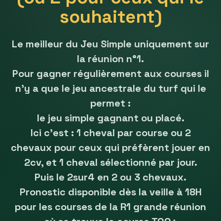
souhaitent)
Le meilleur du Jeu Simple uniquement sur
la réunion n°1.
Pour gagner régulièrement aux courses il
n'y a que le jeu ancestrale du turf qui le
permet :
le jeu simple gagnant ou placé.
Ici c'est : 1 cheval par course ou 2
chevaux pour ceux qui préfèrent jouer en
2cv, et 1 cheval sélectionné par jour.
Puis le 2sur4 en 2 ou 3 chevaux.
Pronostic disponible dès la veille à 18H
pour les courses de la R1 grande réunion