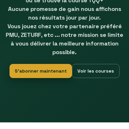
où se trouve la course TQQ+
Aucune promesse de gain nous affichons
nos résultats jour par jour.
Vous jouez chez votre partenaire préféré
PMU, ZETURF, etc ... notre mission se limite
à vous délivrer la meilleure information
possible.
S'abonner maintenant
Voir les courses