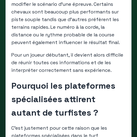
modifier le scénario d’une épreuve. Certains
chevaux sont beaucoup plus performants sur
piste souple tandis que d’autres préfèrent les
terrains rapides. Le numéro à la corde, la
distance ou le rythme probable de la course
peuvent également influencer le résultat final.
Pour un joueur débutant, il devient alors difficile
de réunir toutes ces informations et de les
interpréter correctement sans expérience.
Pourquoi les plateformes
spécialisées attirent
autant de turfistes ?
C’est justement pour cette raison que les
plateformes spécialisées dans le turf