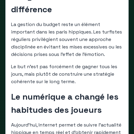
différence
La gestion du budget reste un élément
important dans les paris hippiques. Les turfistes
réguliers privilégient souvent une approche
disciplinée en évitant les mises excessives ou les
décisions prises sous l’effet de l’émotion.
Le but n’est pas forcément de gagner tous les
jours, mais plutôt de construire une stratégie
cohérente sur le long terme.
Le numérique a changé les
habitudes des joueurs
Aujourd’hui, Internet permet de suivre l’actualité
hippique en temps réel et d’obtenir rapidement