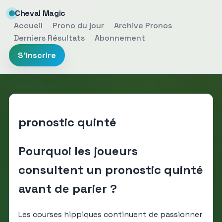
Cheval Magic
Accueil
Prono du jour
Archive Pronos
Derniers Résultats
Abonnement
S'inscrire
pronostic quinté
Pourquoi les joueurs
consultent un pronostic quinté
avant de parier ?
Les courses hippiques continuent de passionner