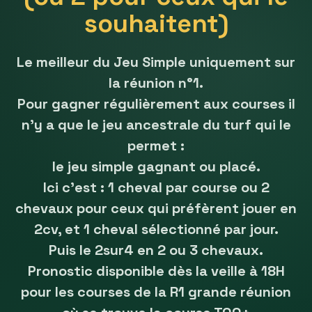
souhaitent)
Le meilleur du Jeu Simple uniquement sur
la réunion n°1.
Pour gagner régulièrement aux courses il
n'y a que le jeu ancestrale du turf qui le
permet :
le jeu simple gagnant ou placé.
Ici c'est : 1 cheval par course ou 2
chevaux pour ceux qui préfèrent jouer en
2cv, et 1 cheval sélectionné par jour.
Puis le 2sur4 en 2 ou 3 chevaux.
Pronostic disponible dès la veille à 18H
pour les courses de la R1 grande réunion